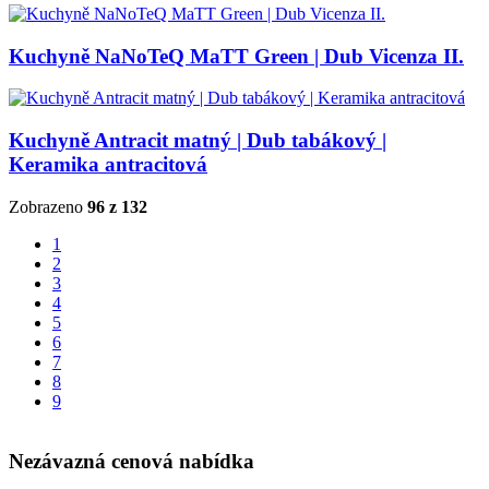
Kuchyně NaNoTeQ MaTT Green | Dub Vicenza II.
Kuchyně Antracit matný | Dub tabákový |
Keramika antracitová
Zobrazeno
96 z 132
1
2
3
4
5
6
7
8
9
Nezávazná cenová nabídka