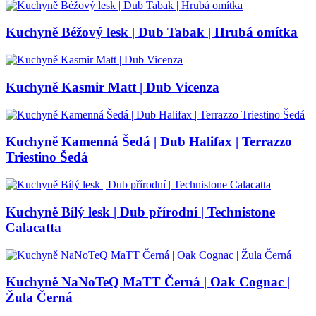
Kuchyně Béžový lesk | Dub Tabak | Hrubá omítka
Kuchyně Kasmir Matt | Dub Vicenza
Kuchyně Kamenná Šedá | Dub Halifax | Terrazzo
Triestino Šedá
Kuchyně Bílý lesk | Dub přírodní | Technistone
Calacatta
Kuchyně NaNoTeQ MaTT Černá | Oak Cognac |
Žula Černá