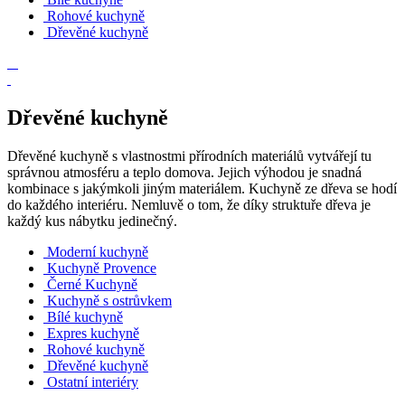
Rohové kuchyně
Dřevěné kuchyně
Dřevěné kuchyně
Dřevěné kuchyně s vlastnostmi přírodních materiálů vytvářejí tu
správnou atmosféru a teplo domova. Jejich výhodou je snadná
kombinace s jakýmkoli jiným materiálem. Kuchyně ze dřeva se hodí
do každého interiéru. Nemluvě o tom, že díky struktuře dřeva je
každý kus nábytku jedinečný.
Moderní kuchyně
Kuchyně Provence
Černé Kuchyně
Kuchyně s ostrůvkem
Bílé kuchyně
Expres kuchyně
Rohové kuchyně
Dřevěné kuchyně
Ostatní interiéry