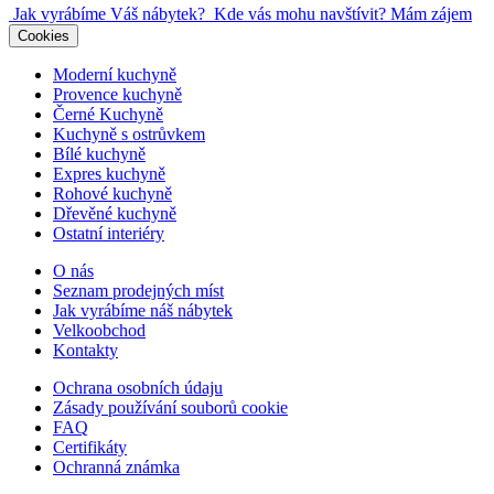
Jak vyrábíme Váš nábytek?
Kde vás mohu navštívit?
Mám zájem
Cookies
Moderní kuchyně
Provence kuchyně
Černé Kuchyně
Kuchyně s ostrůvkem
Bílé kuchyně
Expres kuchyně
Rohové kuchyně
Dřevěné kuchyně
Ostatní interiéry
O nás
Seznam prodejných míst
Jak vyrábíme náš nábytek
Velkoobchod
Kontakty
Ochrana osobních údaju
Zásady používání souborů cookie
FAQ
Certifikáty
Ochranná známka