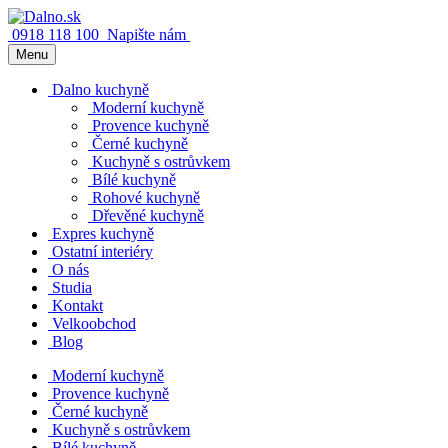
0918 118 100
Napište nám
Menu
Dalno kuchyně
Moderní kuchyně
Provence kuchyně
Černé kuchyně
Kuchyně s ostrůvkem
Bílé kuchyně
Rohové kuchyně
Dřevěné kuchyně
Expres kuchyně
Ostatní interiéry
O nás
Studia
Kontakt
Velkoobchod
Blog
Moderní kuchyně
Provence kuchyně
Černé kuchyně
Kuchyně s ostrůvkem
Bílé kuchyně