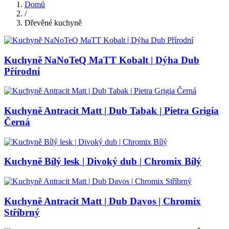
Domů
/
Dřevěné kuchyně
Kuchyně NaNoTeQ MaTT Kobalt | Dýha Dub
Přírodní
Kuchyně Antracit Matt | Dub Tabak | Pietra Grigia
Černá
Kuchyně Bílý lesk | Divoký dub | Chromix Bílý
Kuchyně Antracit Matt | Dub Davos | Chromix
Stříbrný