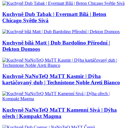
Kuchyně Dub Tabak | Evermatt Bílá | Beton
Chicago Světle Sivá
Kuchyně bílá Matt | Dub Bardolino Přírodní |
Dekton Domoos
Kuchyně NaNoTeQ MaTT Kasmir | Dýha
kartáčovaný dub | Technistone Noble Areti Bianco
Kuchyně NaNoTeQ MaTT Kamenní Sivá | Dýha
ořech | Kompakt Magma