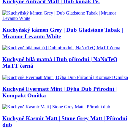
Kuchyně Antracit Matt | Dub koňak IV.
Kuchyňský kámen Grey | Dub Gladstone Tabak |
Mramor Levanto White
Kuchyně bílá matná | Dub přírodní | NaNoTeQ
MaTT černá
Kuchyně Evermatt Mint | Dýha Dub Přírodní |
Kompakt Omítka
Kuchyně Kasmir Matt | Stone Grey Matt | Přírodní
dub