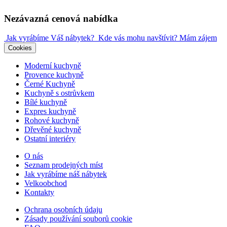
Nezávazná cenová nabídka
Jak vyrábíme Váš nábytek?
Kde vás mohu navštívit?
Mám zájem
Cookies
Moderní kuchyně
Provence kuchyně
Černé Kuchyně
Kuchyně s ostrůvkem
Bílé kuchyně
Expres kuchyně
Rohové kuchyně
Dřevěné kuchyně
Ostatní interiéry
O nás
Seznam prodejných míst
Jak vyrábíme náš nábytek
Velkoobchod
Kontakty
Ochrana osobních údaju
Zásady používání souborů cookie