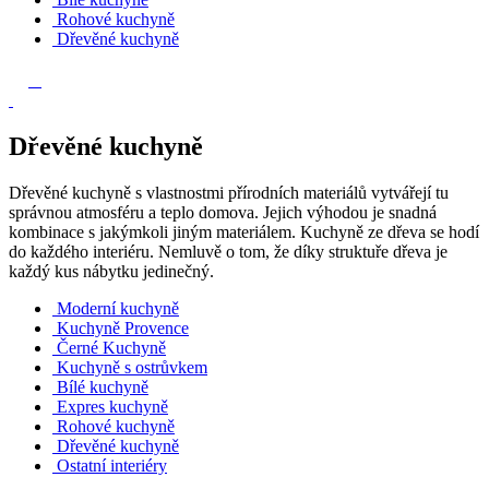
Rohové kuchyně
Dřevěné kuchyně
Dřevěné kuchyně
Dřevěné kuchyně s vlastnostmi přírodních materiálů vytvářejí tu
správnou atmosféru a teplo domova. Jejich výhodou je snadná
kombinace s jakýmkoli jiným materiálem. Kuchyně ze dřeva se hodí
do každého interiéru. Nemluvě o tom, že díky struktuře dřeva je
každý kus nábytku jedinečný.
Moderní kuchyně
Kuchyně Provence
Černé Kuchyně
Kuchyně s ostrůvkem
Bílé kuchyně
Expres kuchyně
Rohové kuchyně
Dřevěné kuchyně
Ostatní interiéry