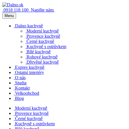
0918 118 100
Napište nám
Menu
Dalno kuchyně
Moderní kuchyně
Provence kuchyně
Černé kuchyně
Kuchyně s ostrůvkem
Bílé kuchyně
Rohové kuchyně
Dřevěné kuchyně
Expres kuchyně
Ostatní interiéry
O nás
Studia
Kontakt
Velkoobchod
Blog
Moderní kuchyně
Provence kuchyně
Černé kuchyně
Kuchyně s ostrůvkem
Bílé kuchyně