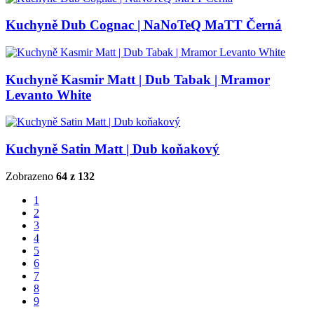
Kuchyně Dub Cognac | NaNoTeQ MaTT Černá
Kuchyně Kasmir Matt | Dub Tabak | Mramor
Levanto White
Kuchyně Satin Matt | Dub koňakový
Zobrazeno
64 z 132
1
2
3
4
5
6
7
8
9