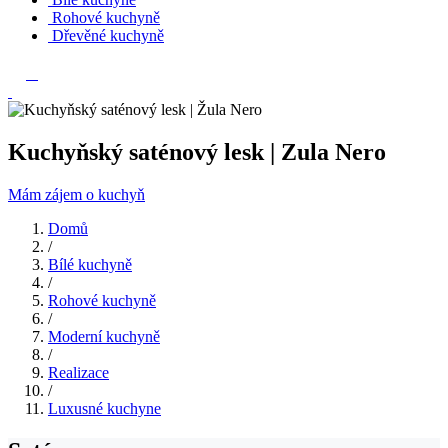
Rohové kuchyně
Dřevěné kuchyně
Kuchyňský saténový lesk | Zula Nero
Mám zájem o kuchyň
Domů
/
Bílé kuchyně
/
Rohové kuchyně
/
Moderní kuchyně
/
Realizace
/
Luxusné kuchyne