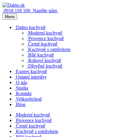
0918 118 100
Napište nám
Menu
Dalno kuchyně
Moderní kuchyně
Provence kuchyně
Černé kuchyně
Kuchyně s ostrůvkem
Bílé kuchyně
Rohové kuchyně
Dřevěné kuchyně
Expres kuchyně
Ostatní interiéry
O nás
Studia
Kontakt
Velkoobchod
Blog
Moderní kuchyně
Provence kuchyně
Černé kuchyně
Kuchyně s ostrůvkem
Bílé kuchyně