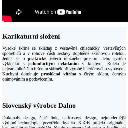
Karikaturní složení
Vysoké skříně se skládají z vestavěné chladničky, vestavěných
spotřebičů a v rohové části sestavy doplněné skříňovou roletou.
Jedná se o
praktické řešení
úložného prostoru nebo systém
výklenků s
jednoduchým ovládáním
v kuchyni. Roleta je
nejvariabilnějším řešením skříněk při výrobě interiérového vybavení.
Kuchyni dominuje
prosklená vitrína
s čirým sklem, černým
orámováním a podsvícením.
Slovenský výrobce Dalno
Dokonalý design, čisté linie, nadčasový design, nejmodernější
výrobní technologie, prvotřídní kvalita. Každý projekt originální,
bez opakovaného scénáře. Navíc v porovnání ceny a kvality za