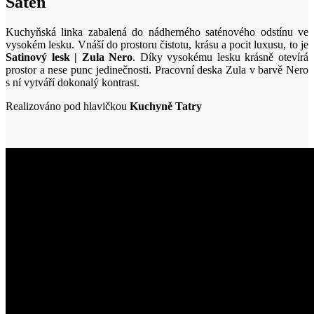
Satén
Kuchyňská linka zabalená do nádherného saténového odstínu ve
vysokém lesku. Vnáší do prostoru čistotu, krásu a pocit luxusu, to je
Satinový lesk | Zula Nero
. Díky vysokému lesku krásně otevírá
prostor a nese punc jedinečnosti. Pracovní deska Zula v barvě Nero
s ní vytváří dokonalý kontrast.
Realizováno pod hlavičkou
Kuchyně Tatry