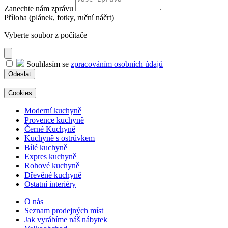
Zanechte nám zprávu
Příloha (plánek, fotky, ruční náčrt)
Vyberte soubor z počítače
Souhlasím se
zpracováním osobních údajů
Odeslat
Cookies
Moderní kuchyně
Provence kuchyně
Černé Kuchyně
Kuchyně s ostrůvkem
Bílé kuchyně
Expres kuchyně
Rohové kuchyně
Dřevěné kuchyně
Ostatní interiéry
O nás
Seznam prodejných míst
Jak vyrábíme náš nábytek