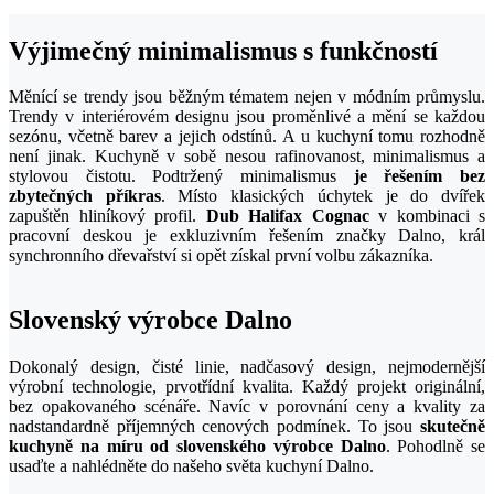
Výjimečný minimalismus s funkčností
Měnící se trendy jsou běžným tématem nejen v módním průmyslu.
Trendy v interiérovém designu jsou proměnlivé a mění se každou
sezónu, včetně barev a jejich odstínů. A u kuchyní tomu rozhodně
není jinak. Kuchyně v sobě nesou rafinovanost, minimalismus a
stylovou čistotu. Podtržený minimalismus
je řešením bez
zbytečných příkras
. Místo klasických úchytek je do dvířek
zapuštěn hliníkový profil.
Dub Halifax Cognac
v kombinaci s
pracovní deskou je exkluzivním řešením značky Dalno, král
synchronního dřevařství si opět získal první volbu zákazníka.
Slovenský výrobce Dalno
Dokonalý design, čisté linie, nadčasový design, nejmodernější
výrobní technologie, prvotřídní kvalita. Každý projekt originální,
bez opakovaného scénáře. Navíc v porovnání ceny a kvality za
nadstandardně příjemných cenových podmínek. To jsou
skutečně
kuchyně na míru od slovenského výrobce Dalno
. Pohodlně se
usaďte a nahlédněte do našeho světa kuchyní Dalno.