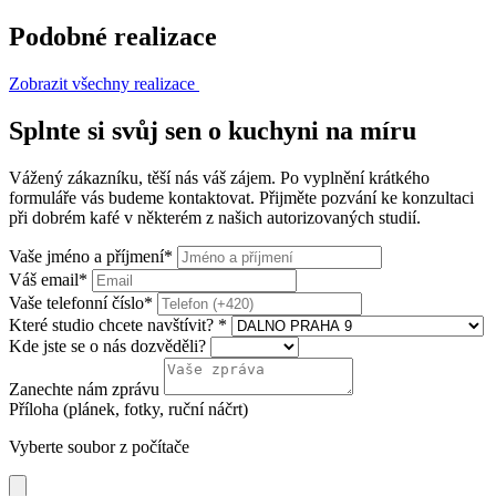
Podobné realizace
Zobrazit všechny realizace
Splnte si svůj sen o kuchyni na míru
Vážený zákazníku, těší nás váš zájem. Po vyplnění krátkého
formuláře vás budeme kontaktovat. Přijměte pozvání ke konzultaci
při dobrém kafé v některém z našich autorizovaných studií.
Vaše jméno a příjmení
*
Váš email
*
Vaše telefonní číslo
*
Které studio chcete navštívit?
*
Kde jste se o nás dozvěděli?
Zanechte nám zprávu
Příloha (plánek, fotky, ruční náčrt)
Vyberte soubor z počítače