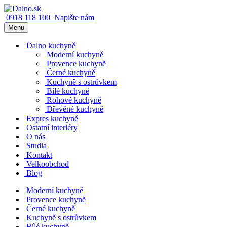
0918 118 100
Napište nám
Menu
Dalno kuchyně
Moderní kuchyně
Provence kuchyně
Černé kuchyně
Kuchyně s ostrůvkem
Bílé kuchyně
Rohové kuchyně
Dřevěné kuchyně
Expres kuchyně
Ostatní interiéry
O nás
Studia
Kontakt
Velkoobchod
Blog
Moderní kuchyně
Provence kuchyně
Černé kuchyně
Kuchyně s ostrůvkem
Bílé kuchyně