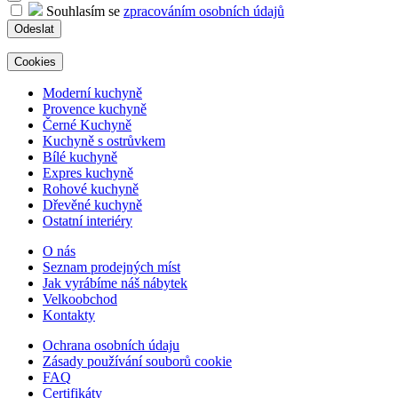
Souhlasím se
zpracováním osobních údajů
Odeslat
Cookies
Moderní kuchyně
Provence kuchyně
Černé Kuchyně
Kuchyně s ostrůvkem
Bílé kuchyně
Expres kuchyně
Rohové kuchyně
Dřevěné kuchyně
Ostatní interiéry
O nás
Seznam prodejných míst
Jak vyrábíme náš nábytek
Velkoobchod
Kontakty
Ochrana osobních údaju
Zásady používání souborů cookie
FAQ
Certifikáty