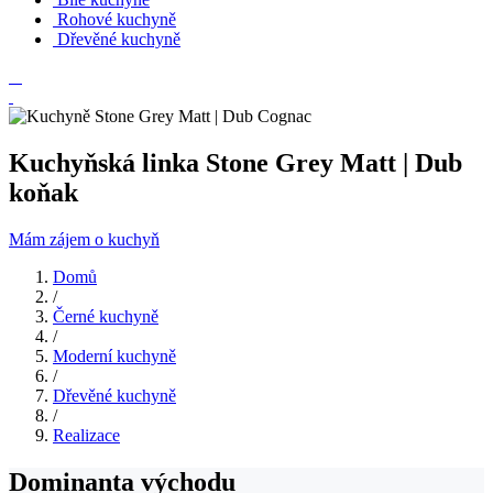
Rohové kuchyně
Dřevěné kuchyně
Kuchyňská linka Stone Grey Matt | Dub
koňak
Mám zájem o kuchyň
Domů
/
Černé kuchyně
/
Moderní kuchyně
/
Dřevěné kuchyně
/
Realizace
Dominanta východu