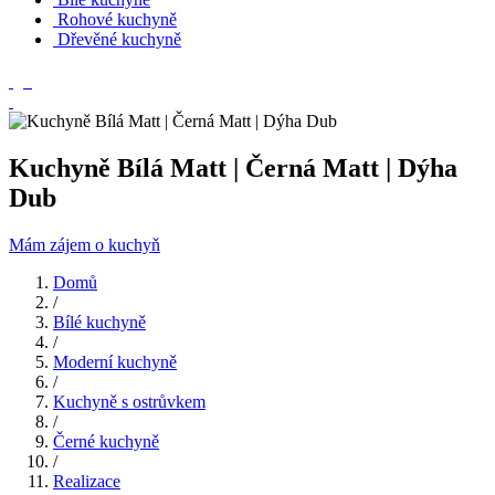
Rohové kuchyně
Dřevěné kuchyně
Kuchyně Bílá Matt | Černá Matt | Dýha
Dub
Mám zájem o kuchyň
Domů
/
Bílé kuchyně
/
Moderní kuchyně
/
Kuchyně s ostrůvkem
/
Černé kuchyně
/
Realizace