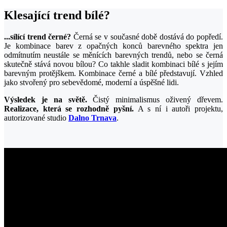
Klesající trend bílé?
...sílící trend černé?
Černá se v současné době dostává do popředí.
Je kombinace barev z opačných konců barevného spektra jen
odmítnutím neustále se měnících barevných trendů, nebo se černá
skutečně stává novou bílou? Co takhle sladit kombinaci bílé s jejím
barevným protějškem. Kombinace černé a bílé představují. Vzhled
jako stvořený pro sebevědomé, moderní a úspěšné lidi.
Výsledek je na světě.
Čistý minimalismus oživený dřevem.
Realizace, která se rozhodně pyšní.
A s ní i autoři projektu,
autorizované studio
Dalno Trnava
.