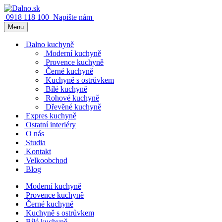
0918 118 100
Napište nám
Menu
Dalno kuchyně
Moderní kuchyně
Provence kuchyně
Černé kuchyně
Kuchyně s ostrůvkem
Bílé kuchyně
Rohové kuchyně
Dřevěné kuchyně
Expres kuchyně
Ostatní interiéry
O nás
Studia
Kontakt
Velkoobchod
Blog
Moderní kuchyně
Provence kuchyně
Černé kuchyně
Kuchyně s ostrůvkem
Bílé kuchyně