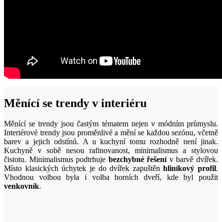
Měnící se trendy v interiéru
Měnící se trendy jsou častým tématem nejen v módním průmyslu.
Interiérové trendy jsou proměnlivé a mění se každou sezónu, včetně
barev a jejich odstínů. A u kuchyní tomu rozhodně není jinak.
Kuchyně v sobě nesou rafinovanost, minimalismus a stylovou
čistotu. Minimalismus podtrhuje
bezchybné řešení
v barvě dvířek.
Místo klasických úchytek je do dvířek zapuštěn
hliníkový profil
.
Vhodnou volbou byla i volba horních dveří, kde byl použit
venkovník
.