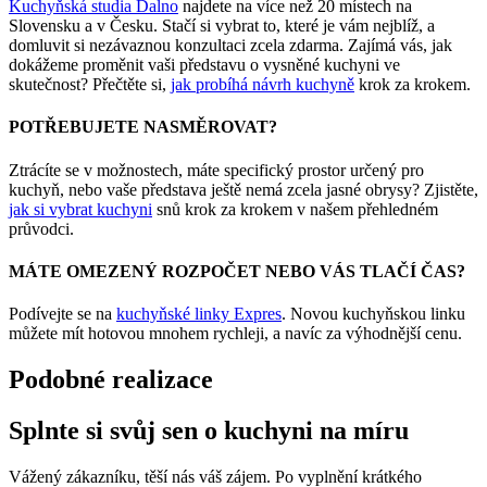
Kuchyňská studia Dalno
najdete na více než 20 místech na
Slovensku a v Česku. Stačí si vybrat to, které je vám nejblíž, a
domluvit si nezávaznou konzultaci zcela zdarma. Zajímá vás, jak
dokážeme proměnit vaši představu o vysněné kuchyni ve
skutečnost? Přečtěte si,
jak probíhá návrh kuchyně
krok za krokem.
POTŘEBUJETE NASMĚROVAT?
Ztrácíte se v možnostech, máte specifický prostor určený pro
kuchyň, nebo vaše představa ještě nemá zcela jasné obrysy? Zjistěte,
jak si vybrat kuchyni
snů krok za krokem v našem přehledném
průvodci.
MÁTE OMEZENÝ ROZPOČET NEBO VÁS TLAČÍ ČAS?
Podívejte se na
kuchyňské linky Expres
. Novou kuchyňskou linku
můžete mít hotovou mnohem rychleji, a navíc za výhodnější cenu.
Podobné realizace
Splnte si svůj sen o kuchyni na míru
Vážený zákazníku, těší nás váš zájem. Po vyplnění krátkého