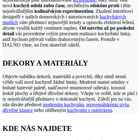
nová
kuchyň odolá zubu času
, nechtěným
otiskům prstů
i těm
nejodvážnějším
kulinářským experimentům
. Zkušení interiéroví
designéři v našich domovských i autorizovaných
kuchyňských
studiích
vám představí nejnovější trendy a opravdu efektivní řešení,
abyste využili každý centimetr naplno.
Od návrhu až po poslední
detail
vás provedeme celým procesem realizace kuchyňské linky,
aniž bychom plýtvali vaším drahocenným časem. Protože v
DALNO víme, na čem skutečně záleží.
DEKORY A MATERIÁLY
Objevte nabídku dekorů, materiálů a povrchů, díky nimž nemá
výběr vaší nové kuchyně žádné limity. Moderní matné odstíny v
bohaté barevné paletě, nadčasové mramorové odlesky, luxusní
lesklé plochy a hřejivé dřevěné dekory. Vítejte ve světě, kde se plní i
ty nejodvážnější představy o dokonalé kuchyni. Záleží jen na vás,
zda dáváte přednost
moderním kuchyním
,
provensálskému stylu
,
dřevěné klasice
nebo oblíbeným
kuchyním s ostrůvkem
.
KDE NÁS NAJDETE