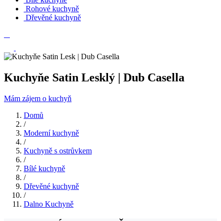
Rohové kuchyně
Dřevěné kuchyně
Kuchyňe Satin Lesklý | Dub Casella
Mám zájem o kuchyň
Domů
/
Moderní kuchyně
/
Kuchyně s ostrůvkem
/
Bílé kuchyně
/
Dřevěné kuchyně
/
Dalno Kuchyně