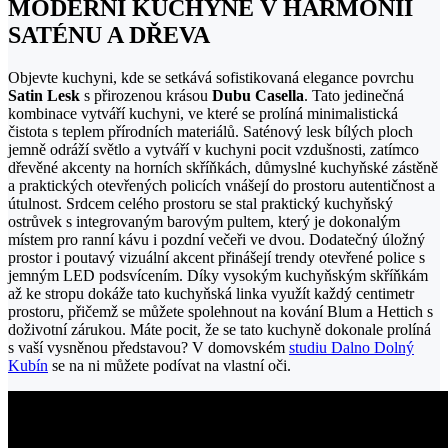
MODERNÍ KUCHYNĚ V HARMONII
SATÉNU A DŘEVA
Objevte kuchyni, kde se setkává sofistikovaná elegance povrchu
Satin Lesk
s přirozenou krásou
Dubu Casella
. Tato jedinečná
kombinace vytváří kuchyni, ve které se prolíná minimalistická
čistota s teplem přírodních materiálů. Saténový lesk bílých ploch
jemně odráží světlo a vytváří v kuchyni pocit vzdušnosti, zatímco
dřevěné akcenty na horních skříňkách, důmyslné kuchyňské zástěně
a praktických otevřených policích vnášejí do prostoru autentičnost a
útulnost. Srdcem celého prostoru se stal praktický kuchyňský
ostrůvek s integrovaným barovým pultem, který je dokonalým
místem pro ranní kávu i pozdní večeři ve dvou. Dodatečný úložný
prostor i poutavý vizuální akcent přinášejí trendy otevřené police s
jemným LED podsvícením. Díky vysokým kuchyňským skříňkám
až ke stropu dokáže tato kuchyňská linka využít každý centimetr
prostoru, přičemž se můžete spolehnout na kování Blum a Hettich s
doživotní zárukou. Máte pocit, že se tato kuchyně dokonale prolíná
s vaší vysněnou představou? V domovském
studiu Dalno Dolný
Kubín
se na ni můžete podívat na vlastní oči.