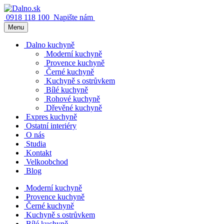
0918 118 100
Napište nám
Menu
Dalno kuchyně
Moderní kuchyně
Provence kuchyně
Černé kuchyně
Kuchyně s ostrůvkem
Bílé kuchyně
Rohové kuchyně
Dřevěné kuchyně
Expres kuchyně
Ostatní interiéry
O nás
Studia
Kontakt
Velkoobchod
Blog
Moderní kuchyně
Provence kuchyně
Černé kuchyně
Kuchyně s ostrůvkem
Bílé kuchyně