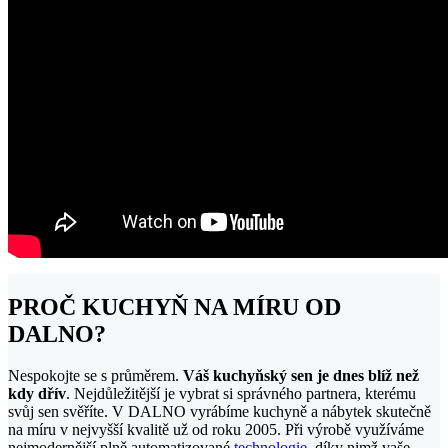
PROČ KUCHYŇ NA MÍRU OD
DALNO?
Nespokojte se s průměrem.
Váš kuchyňský sen je dnes blíž než
kdy dřív
. Nejdůležitější je vybrat si správného partnera, kterému
svůj sen svěříte. V DALNO vyrábíme kuchyně a nábytek skutečně
na míru v nejvyšší kvalitě už od roku 2005. Při výrobě využíváme
nejmodernější plně automatizované
technologie
, díky nimž vaše