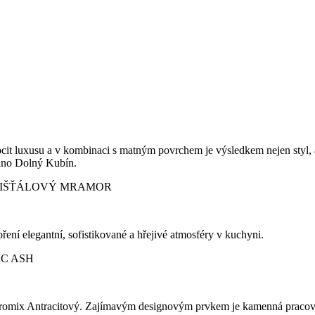
ocit luxusu a v kombinaci s matným povrchem je výsledkem nejen styl, a
alno Dolný Kubín.
KŘIŠŤÁLOVÝ MRAMOR
ení elegantní, sofistikované a hřejivé atmosféry v kuchyni.
IC ASH
romix Antracitový. Zajímavým designovým prvkem je kamenná pracovní