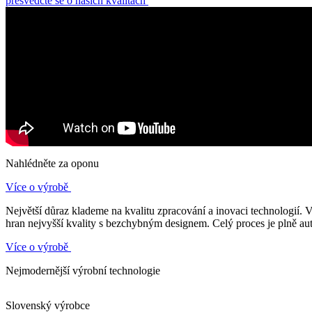
přesvědčte se o našich kvalitách
Nahlédněte za oponu
Více o výrobě
Největší důraz klademe na kvalitu zpracování a inovaci technologií
hran nejvyšší kvality s bezchybným designem. Celý proces je plně a
Více o výrobě
Nejmodernější výrobní technologie
Slovenský výrobce