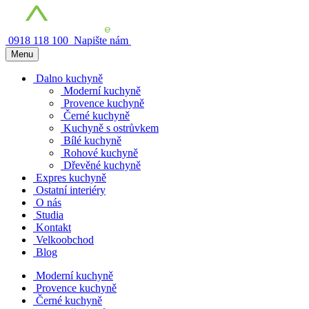
0918 118 100
Napište nám
Menu
Dalno kuchyně
Moderní kuchyně
Provence kuchyně
Černé kuchyně
Kuchyně s ostrůvkem
Bílé kuchyně
Rohové kuchyně
Dřevěné kuchyně
Expres kuchyně
Ostatní interiéry
O nás
Studia
Kontakt
Velkoobchod
Blog
Moderní kuchyně
Provence kuchyně
Černé kuchyně