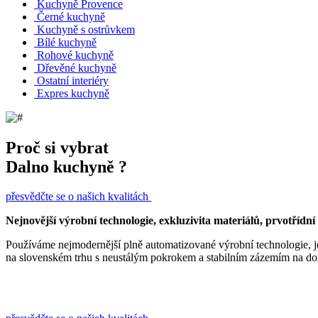
Kuchyně Provence
Černé kuchyně
Kuchyně s ostrůvkem
Bílé kuchyně
Rohové kuchyně
Dřevěné kuchyně
Ostatní interiéry
Expres kuchyně
Proč si vybrat
Dalno kuchyně ?
přesvědčte se o našich kvalitách
Nejnovější výrobní technologie, exkluzivita materiálů, prvotřídní 
Používáme nejmodernější plně automatizované výrobní technologie, jej
na slovenském trhu s neustálým pokrokem a stabilním zázemím na d