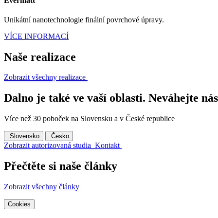
Evermatt
Unikátní nanotechnologie finální povrchové úpravy.
VÍCE INFORMACÍ
Naše realizace
Zobrazit všechny realizace
Dalno je také ve vaší oblasti. Neváhejte nás
Více než 30 poboček na Slovensku a v České republice
Slovensko
Česko
Zobrazit autorizovaná studia
Kontakt
Přečtěte si naše články
Zobrazit všechny články
Cookies