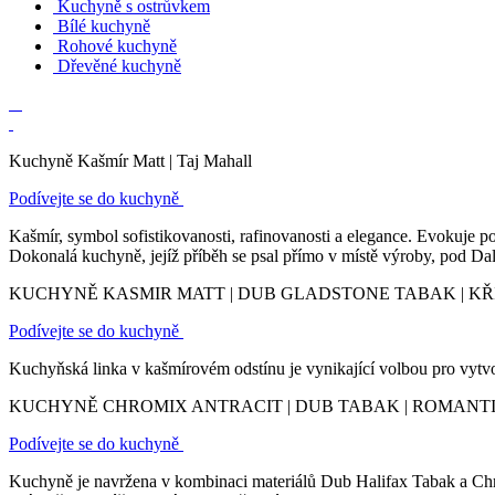
Kuchyně s ostrůvkem
Bílé kuchyně
Rohové kuchyně
Dřevěné kuchyně
Kuchyně Kašmír Matt | Taj Mahall
Podívejte se do kuchyně
Kašmír, symbol sofistikovanosti, rafinovanosti a elegance. Evokuje p
Dokonalá kuchyně, jejíž příběh se psal přímo v místě výroby, pod D
KUCHYNĚ KASMIR MATT | DUB GLADSTONE TABAK | 
Podívejte se do kuchyně
Kuchyňská linka v kašmírovém odstínu je vynikající volbou pro vytvoř
KUCHYNĚ CHROMIX ANTRACIT | DUB TABAK | ROMANT
Podívejte se do kuchyně
Kuchyně je navržena v kombinaci materiálů Dub Halifax Tabak a Ch